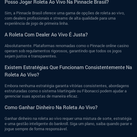
Posso Jogar Roleta Ao Vivo Na Pinnacle Brasil?
Sim, a Pinnacle Brasil oferece uma gama de opções de roleta ao vivo,
com dealers profissionais e streams de alta qualidade para uma
experiência de jogo de primeira linha.
A Roleta Com Dealer Ao Vivo É Justa?
Absolutamente. Plataformas renomadas como o Pinnacle online casino
operam sob regulamentos rigorosos, garantindo que todos os jogos
sejam justos e transparentes.
Existem Estratégias Que Funcionam Consistentemente Na
Roleta Ao Vivo?
Embora nenhuma estratégia garanta vitórias consistentes, abordagens
estruturadas como o sistema Martingale ou Fibonacci podem ajudar a
gerenciar suas apostas de maneira eficaz.
Como Ganhar Dinheiro Na Roleta Ao Vivo?
Ganhar dinheiro na roleta ao vivo requer uma mistura de sorte, estratégia
e uma gestão inteligente do bankroll. Siga um plano, saiba quando parar e
jogue sempre de forma responsável.