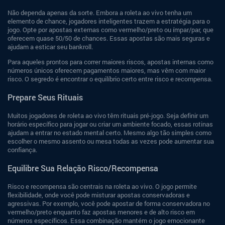
Não dependa apenas da sorte. Embora a roleta ao vivo tenha um
elemento de chance, jogadores inteligentes trazem a estratégia para o
jogo. Opte por apostas externas como vermelho/preto ou ímpar/par, que
oferecem quase 50/50 de chances. Essas apostas são mais seguras e
ajudam a esticar seu bankroll.
Para aqueles prontos para correr maiores riscos, apostas internas como
números únicos oferecem pagamentos maiores, mas vêm com maior
risco. O segredo é encontrar o equilíbrio certo entre risco e recompensa.
Prepare Seus Rituais
Muitos jogadores de roleta ao vivo têm rituais pré-jogo. Seja definir um
horário específico para jogar ou criar um ambiente focado, essas rotinas
ajudam a entrar no estado mental certo. Mesmo algo tão simples como
escolher o mesmo assento ou mesa todas as vezes pode aumentar sua
confiança.
Equilibre Sua Relação Risco/Recompensa
Risco e recompensa são centrais na roleta ao vivo. O jogo permite
flexibilidade, onde você pode misturar apostas conservadoras e
agressivas. Por exemplo, você pode apostar de forma conservadora no
vermelho/preto enquanto faz apostas menores e de alto risco em
números específicos. Essa combinação mantém o jogo emocionante