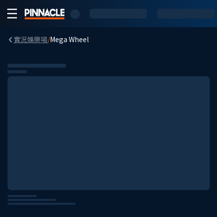
實況娛樂場
/
Mega Wheel