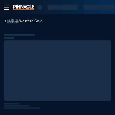
娛樂場
/
Western Gold