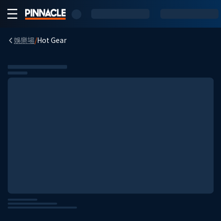
娛樂場
/
Hot Gear