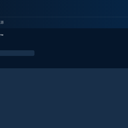
资源
a™