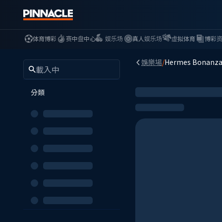
体育博彩
赛中盘中心
娱乐场
真人娱乐场
虚拟体育
博彩
娛樂場
/
Hermes Bonanz
分類