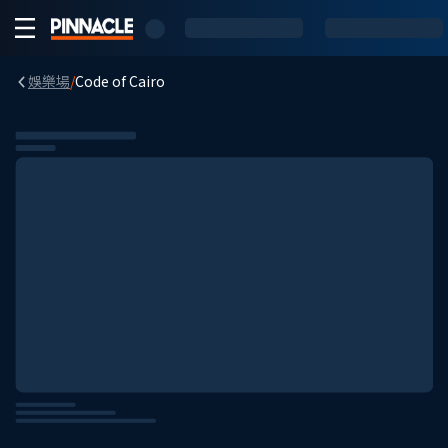
娛樂場
/
Code of Cairo