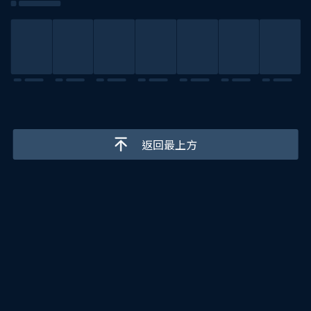
返回最上方