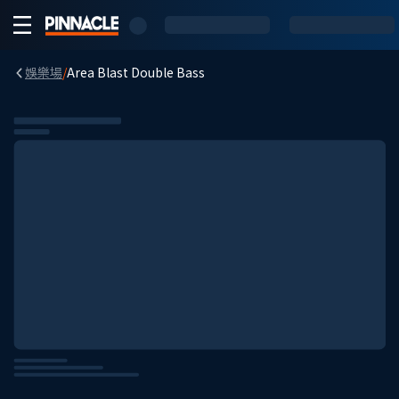
娛樂場
/
Area Blast Double Bass