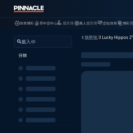
体育博彩
赛中盘中心
娱乐场
真人娱乐场
虚拟体育
博彩
娛樂場
/
3 Lucky Hippos 2
分類