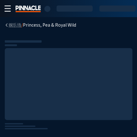
娱乐场
/
Princess, Pea & Royal Wild