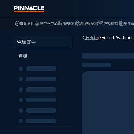
体育博彩
賽中盤中心
娛樂場
實況娛樂場
虛擬運動
投注
娱乐场
/
Everest Avalanch
类别