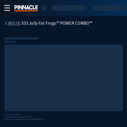
娱乐场
/
333 Jolly Fat Frogs™ POWER COMBO™