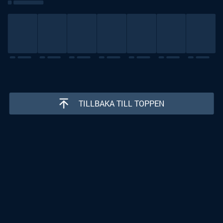
TILLBAKA TILL TOPPEN