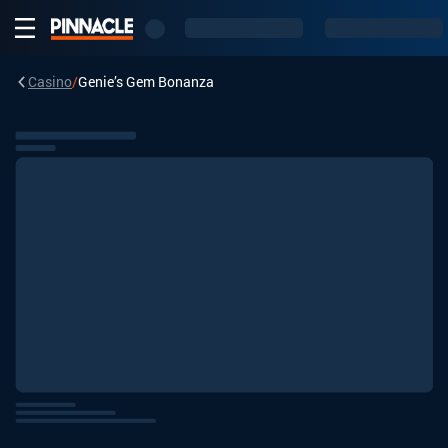
Casino
/
Genie’s Gem Bonanza