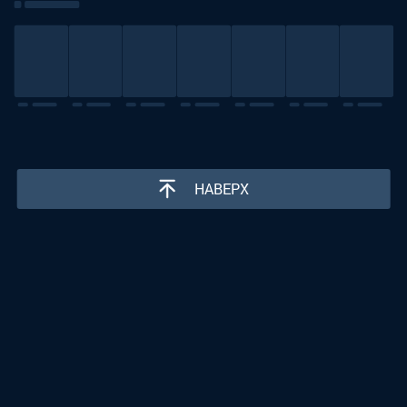
НАВЕРХ