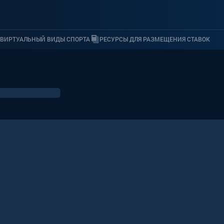
ВИРТУАЛЬНЫЙ ВИДЫ СПОРТА
РЕСУРСЫ ДЛЯ РАЗМЕЩЕНИЯ СТАВОК