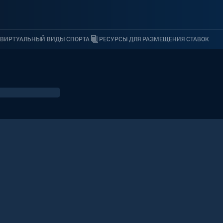
ВИРТУАЛЬНЫЙ ВИДЫ СПОРТА
РЕСУРСЫ ДЛЯ РАЗМЕЩЕНИЯ СТАВОК