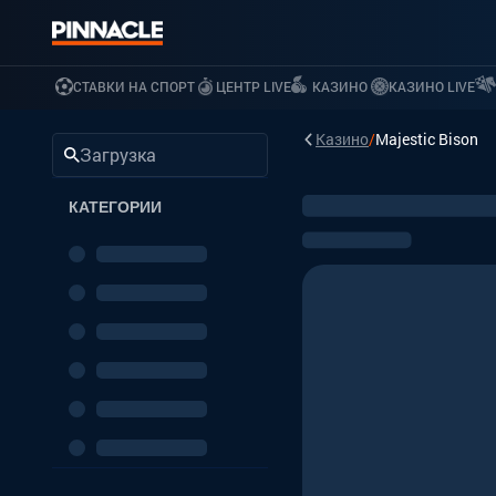
СТАВКИ НА СПОРТ
ЦЕНТР LIVE
КАЗИНО
КАЗИНО LIVE
Казино
/
Majestic Bison
КАТЕГОРИИ