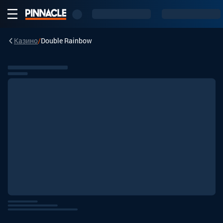
Казино
/
Double Rainbow