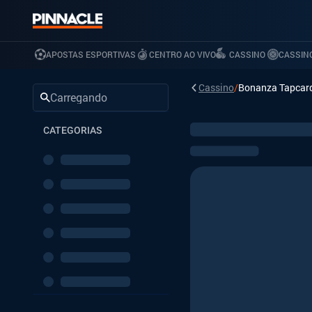
APOSTAS ESPORTIVAS
CENTRO AO VIVO
CASSINO
CASSINO
Cassino
/
Bonanza Tapcar
CATEGORIAS