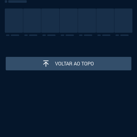
VOLTAR AO TOPO