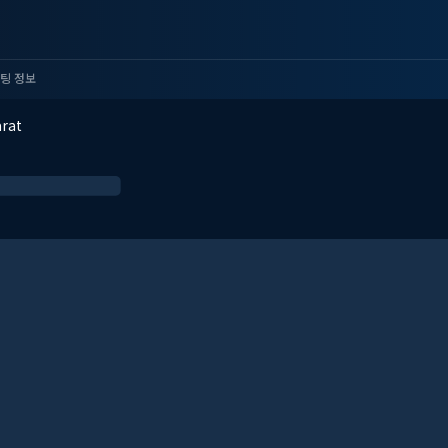
팅 정보
rat