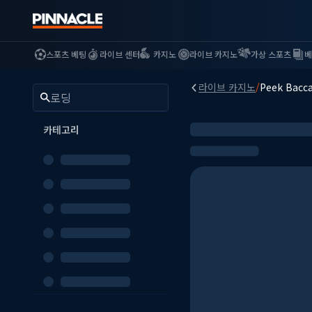
스포츠 베팅
라이브 센터
카지노
라이브 카지노
가상 스포츠
베
라이브 카지노
/
Peek Bacca
카테고리