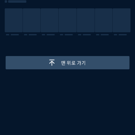
맨 위로 가기