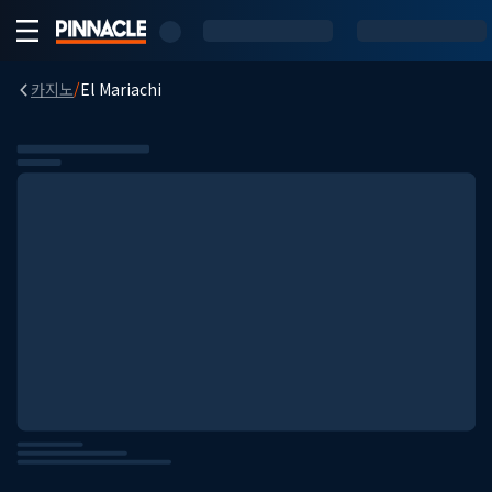
카지노
/
El Mariachi