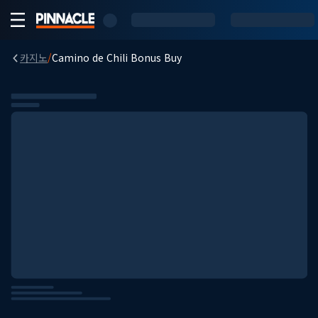
카지노
/
Camino de Chili Bonus Buy