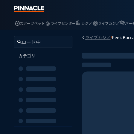
スポーツベット
ライブセンター
カジノ
ライブカジノ
バー
ライブカジノ
/
Peek Bacca
カテゴリ