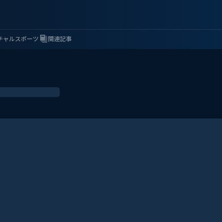
チャルスポーツ
関連記事