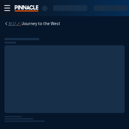
カジノ
/
Journey to the West