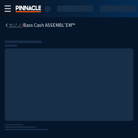
カジノ
/
Bass Cash ASSEMBL'EM™