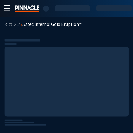
カジノ
/
Aztec Inferno: Gold Eruption™