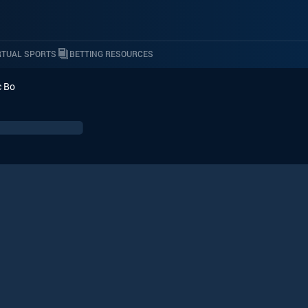
RTUAL SPORTS
BETTING RESOURCES
c Bo