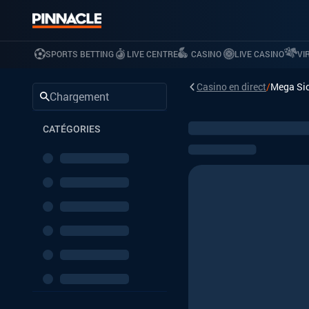
SPORTS BETTING
LIVE CENTRE
CASINO
LIVE CASINO
VI
Casino en direct
/
Mega Si
CATÉGORIES