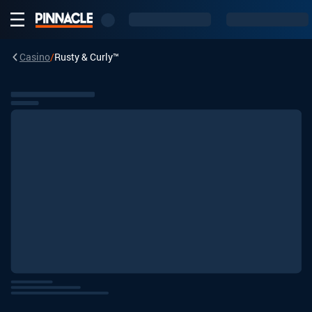
Casino
/
Rusty & Curly™