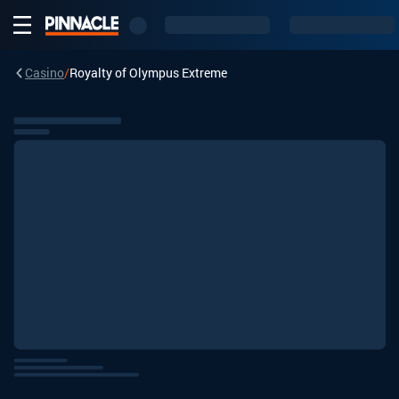
Casino
/
Royalty of Olympus Extreme