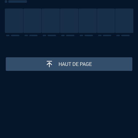
HAUT DE PAGE