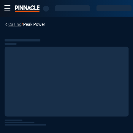
Casino
/
Peak Power