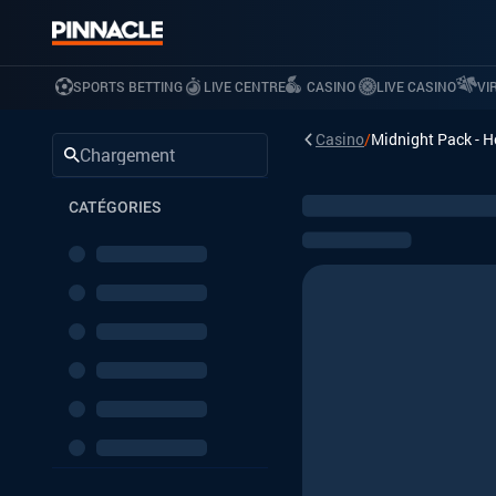
SPORTS BETTING
LIVE CENTRE
CASINO
LIVE CASINO
VI
Casino
/
Midnight Pack - H
CATÉGORIES