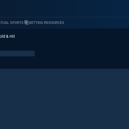
RTUAL SPORTS
BETTING RESOURCES
old & Hit