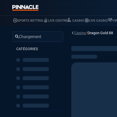
SPORTS BETTING
LIVE CENTRE
CASINO
LIVE CASINO
VI
Casino
/
Dragon Gold 88
CATÉGORIES