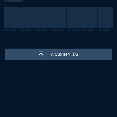
TAKAISIN YLÖS