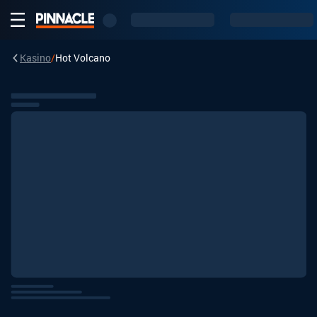
Kasino
/
Hot Volcano