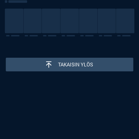
TAKAISIN YLÖS