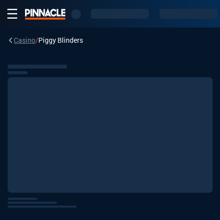
Casino
/
Piggy Blinders