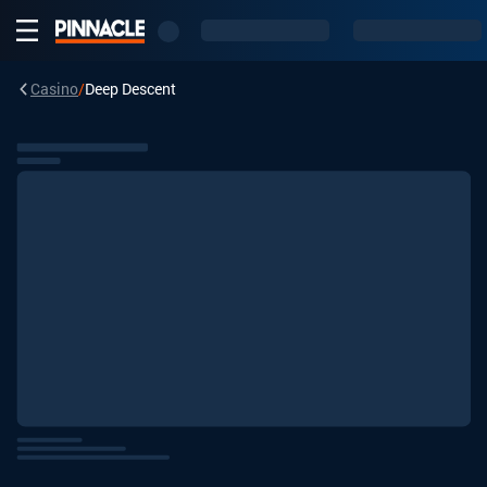
Casino
/
Deep Descent